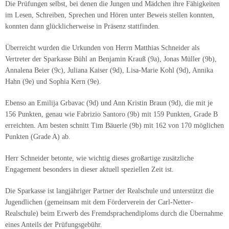
Die Prüfungen selbst, bei denen die Jungen und Mädchen ihre Fähigkeiten
im Lesen, Schreiben, Sprechen und Hören unter Beweis stellen konnten,
konnten dann glücklicherweise in Präsenz stattfinden.
Überreicht wurden die Urkunden von Herrn Matthias Schneider als
Vertreter der Sparkasse Bühl an Benjamin Krauß (9a), Jonas Müller (9b),
Annalena Beier (9c), Juliana Kaiser (9d), Lisa-Marie Kohl (9d), Annika
Hahn (9e) und Sophia Kern (9e).
Ebenso an Emilija Grbavac (9d) und Ann Kristin Braun (9d), die mit je
156 Punkten, genau wie Fabrizio Santoro (9b) mit 159 Punkten, Grade B
erreichten. Am besten schnitt Tim Bäuerle (9b) mit 162 von 170 möglichen
Punkten (Grade A) ab.
Herr Schneider betonte, wie wichtig dieses großartige zusätzliche
Engagement besonders in dieser aktuell speziellen Zeit ist.
Die Sparkasse ist langjähriger Partner der Realschule und unterstützt die
Jugendlichen (gemeinsam mit dem Förderverein der Carl-Netter-
Realschule) beim Erwerb des Fremdsprachendiploms durch die Übernahme
eines Anteils der Prüfungsgebühr.